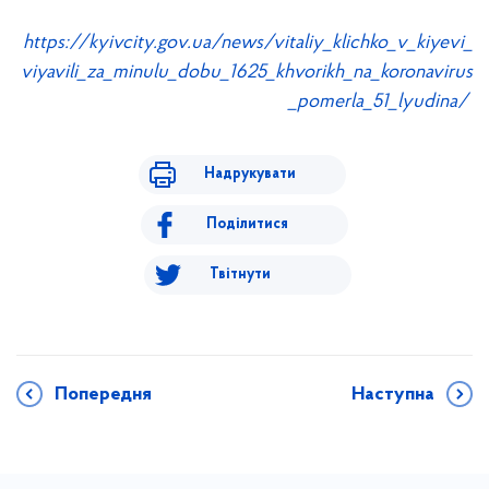
https://kyivcity.gov.ua/news/vitaliy_klichko_v_kiyevi_
viyavili_za_minulu_dobu_1625_khvorikh_na_koronavirus
_pomerla_51_lyudina/
Надрукувати
Поділитися
Твітнути
Попередня
Наступна