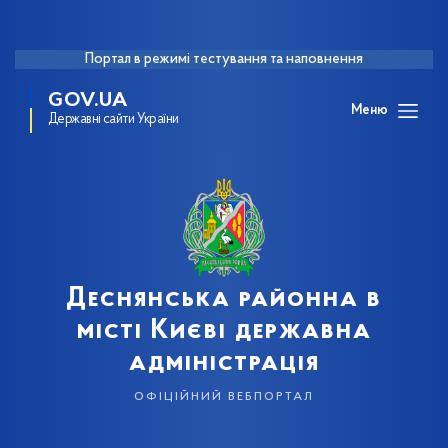
Портал в режимі тестування та наповнення
GOV.UA
Меню
Державні сайти України
Деснянська районна в
місті Києві державна
адміністрація
офіційний вебпортал