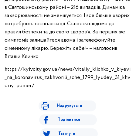
в Святошинському районі – 216 випадків. Динаміка
захворюваності не зменшується. І все більше хворих
потребують госпіталізації. Ставтеся свідомо до
правил безпеки та до свого здоров’я. За перших же
симптомів залишайтеся вдома і зателефонуйте
сімейному лікарю. Бережіть себе!» – наголосив
Віталій Кличко.
https://kyivcity.gov.ua/news/vitaliy_klichko_v_kiyevi
_na_koronavirus_zakhvorili_sche_1799_lyudey_31_khv
oriy_pomer/
Надрукувати
Поділитися
Твітнути