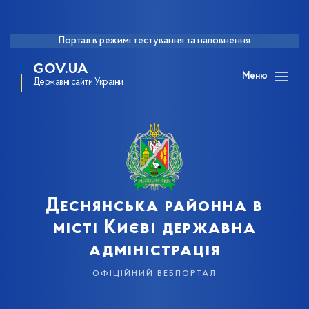
Портал в режимі тестування та наповнення
GOV.UA
Меню
Державні сайти України
Деснянська районна в
місті Києві державна
адміністрація
офіційний вебпортал