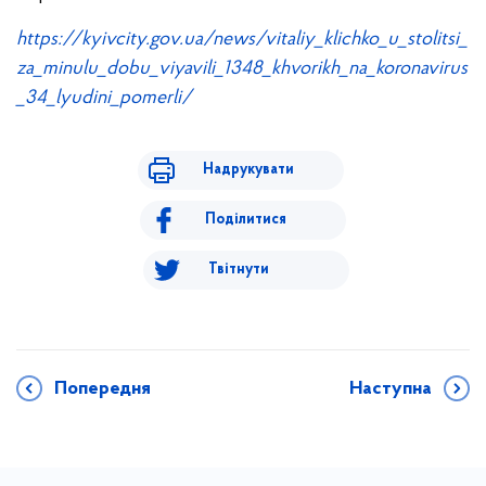
https://kyivcity.gov.ua/news/vitaliy_klichko_u_stolitsi_
za_minulu_dobu_viyavili_1348_khvorikh_na_koronavirus
_34_lyudini_pomerli/
Надрукувати
Поділитися
Твітнути
Попередня
Наступна