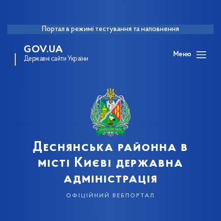
Портал в режимі тестування та наповнення
GOV.UA
Меню
Державні сайти України
Деснянська районна в
місті Києві державна
адміністрація
офіційний вебпортал