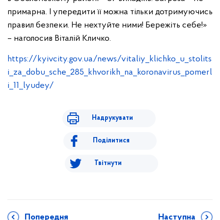
примарна. І упередити її можна тільки дотримуючись
правил безпеки. Не нехтуйте ними! Бережіть себе!»
– наголосив Віталій Кличко.
https://kyivcity.gov.ua/news/vitaliy_klichko_u_stolits
i_za_dobu_sche_285_khvorikh_na_koronavirus_pomerl
i_11_lyudey/
Надрукувати
Поділитися
Твітнути
Попередня
Наступна