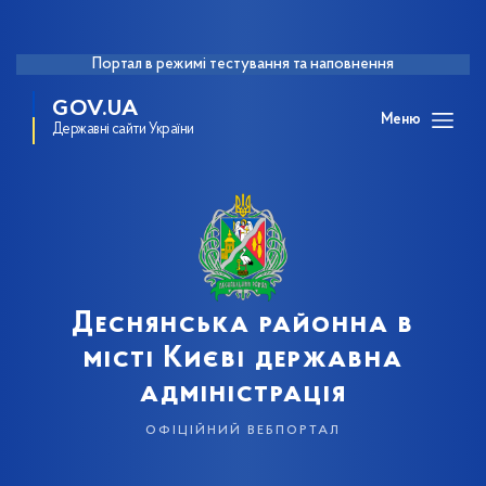
Портал в режимі тестування та наповнення
GOV.UA
Меню
Державні сайти України
Деснянська районна в
місті Києві державна
адміністрація
офіційний вебпортал