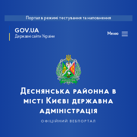
Портал в режимі тестування та наповнення
GOV.UA
Меню
Державні сайти України
Деснянська районна в
місті Києві державна
адміністрація
офіційний вебпортал