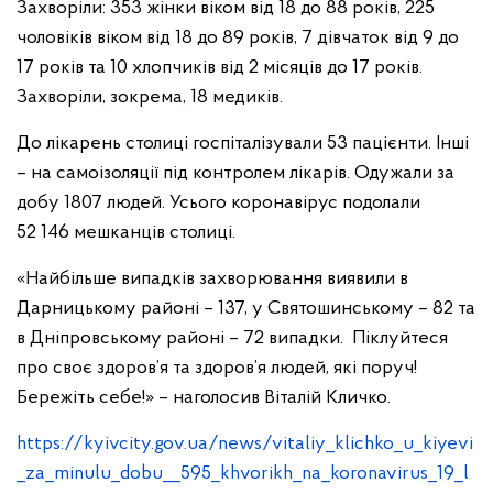
Захворіли: 353 жінки віком від 18 до 88 років, 225
чоловіків віком від 18 до 89 років, 7 дівчаток від 9 до
17 років та 10 хлопчиків від 2 місяців до 17 років.
Захворіли, зокрема, 18 медиків.
До лікарень столиці госпіталізували 53 пацієнти. Інші
– на самоізоляції під контролем лікарів. Одужали за
добу 1807 людей. Усього коронавірус подолали
52 146 мешканців столиці.
«Найбільше випадків захворювання виявили в
Дарницькому районі – 137, у Святошинському – 82 та
в Дніпровському районі – 72 випадки. Піклуйтеся
про своє здоров’я та здоров’я людей, які поруч!
Бережіть себе!» – наголосив Віталій Кличко.
https://kyivcity.gov.ua/news/vitaliy_klichko_u_kiyevi
_za_minulu_dobu__595_khvorikh_na_koronavirus_19_l