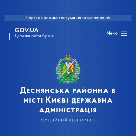
Портал в режимі тестування та наповнення
GOV.UA
Меню
Державні сайти України
Деснянська районна в
місті Києві державна
адміністрація
офіційний вебпортал