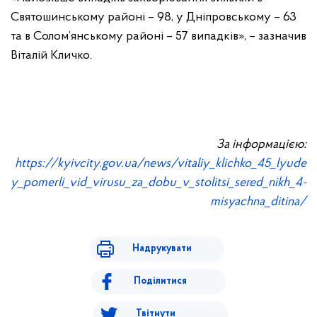
Святошинському районі – 98, у Дніпровському – 63
та в Солом’янському районі – 57 випадків», – зазначив
Віталій Кличко.
За інформацією:
https://kyivcity.gov.ua/news/vitaliy_klichko_45_lyude
y_pomerli_vid_virusu_za_dobu_v_stolitsi_sered_nikh_4-
misyachna_ditina/
Надрукувати
Поділитися
Твітнути