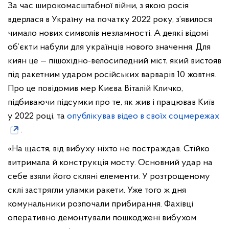
За час широкомасштабної війни, з якою росія
вдерлася в Україну на початку 2022 року, з’явилося
чимало нових символів незламності. А деякі відомі
об’єкти набули для українців нового значення. Для
киян це — пішохідно-велосипедний міст, який вистояв
під ракетним ударом російських варварів 10 жовтня.
Про це повідомив мер Києва Віталій Кличко,
підбиваючи підсумки про те, як жив і працював Київ
у 2022 році, та
опублікував відео в своїх соцмережах
.
«На щастя, від вибуху ніхто не постраждав. Стійко
витримала й конструкція мосту. Основний удар на
себе взяли його скляні елементи. У розтрощеному
склі застрягли уламки ракети. Уже того ж дня
комунальники розпочали прибирання. Фахівці
оперативно демонтували пошкоджені вибухом