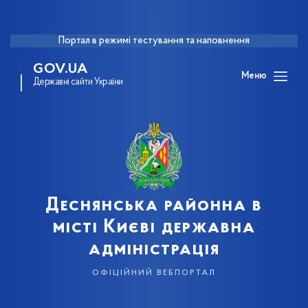
Портал в режимі тестування та наповнення
GOV.UA
Меню
Державні сайти України
Деснянська районна в
місті Києві державна
адміністрація
офіційний вебпортал