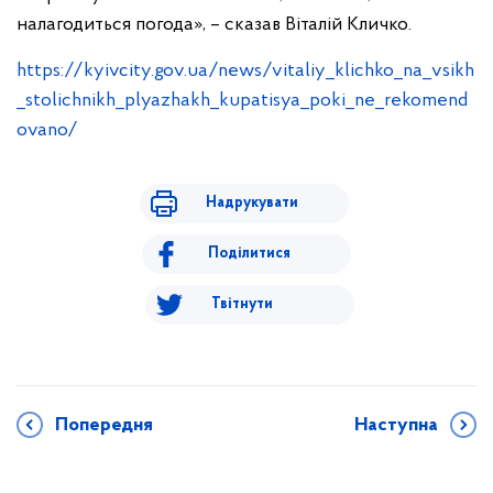
налагодиться погода», – сказав Віталій Кличко.
https://kyivcity.gov.ua/news/vitaliy_klichko_na_vsikh
_stolichnikh_plyazhakh_kupatisya_poki_ne_rekomend
ovano/
Надрукувати
Поділитися
Твітнути
Попередня
Наступна