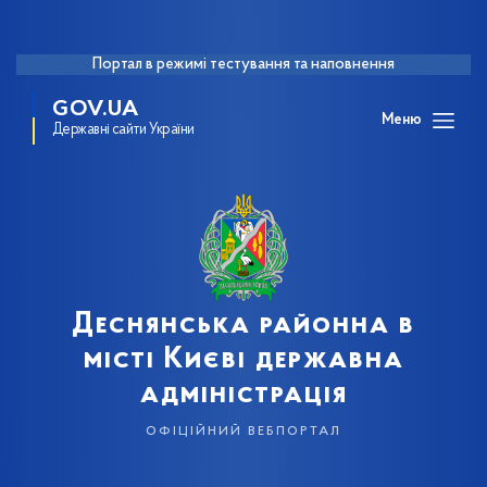
Портал в режимі тестування та наповнення
GOV.UA
Меню
Державні сайти України
Деснянська районна в
місті Києві державна
адміністрація
офіційний вебпортал