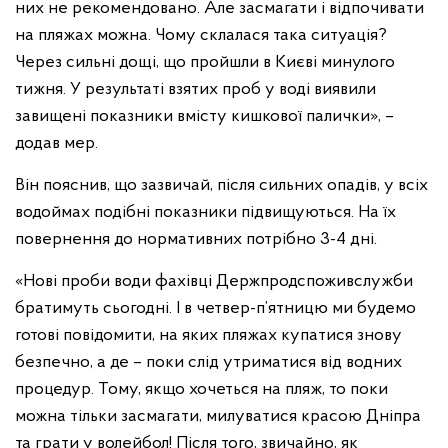
них не рекомендовано. Але засмагати і відпочивати
на пляжах можна. Чому склалася така ситуація?
Через сильні дощі, що пройшли в Києві минулого
тижня. У результаті взятих проб у воді виявили
завищені показники вмісту кишкової палички», –
додав мер.
Він пояснив, що зазвичай, після сильних опадів, у всіх
водоймах подібні показники підвищуються. На їх
повернення до нормативних потрібно 3-4 дні.
«Нові проби води фахівці Держпродспоживслужби
братимуть сьогодні. І в четвер-п’ятницю ми будемо
готові повідомити, на яких пляжах купатися знову
безпечно, а де – поки слід утриматися від водних
процедур. Тому, якщо хочеться на пляж, то поки
можна тільки засмагати, милуватися красою Дніпра
та грати у волейбол! Після того, звичайно, як