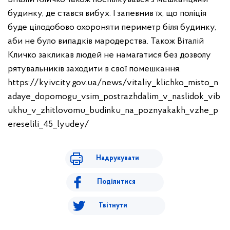
будинку, де стався вибух. І запевнив їх, що поліція
буде цілодобово охороняти периметр біля будинку,
аби не було випадків мародерства. Також Віталій
Кличко закликав людей не намагатися без дозволу
рятувальників заходити в свої помешкання.
https://kyivcity.gov.ua/news/vitaliy_klichko_misto_n
adaye_dopomogu_vsim_postrazhdalim_v_naslidok_vib
ukhu_v_zhitlovomu_budinku_na_poznyakakh_vzhe_p
ereselili_45_lyudey/
Надрукувати
Поділитися
Твітнути