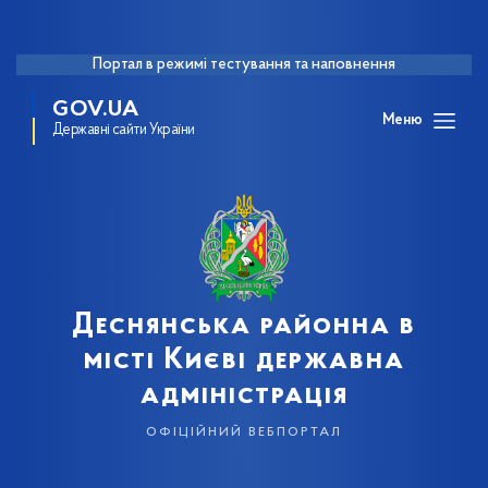
Портал в режимі тестування та наповнення
GOV.UA
Меню
Державні сайти України
Деснянська районна в
місті Києві державна
адміністрація
офіційний вебпортал