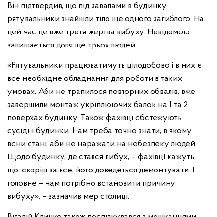
Він підтвердив, що під завалами в будинку
рятувальники знайшли тіло ще одного загиблого. На
цей час це вже третя жертва вибуху. Невідомою
залишається доля ще трьох людей.
«Рятувальники працюватимуть цілодобово і в них є
все необхідне обладнання для роботи в таких
умовах. Аби не трапилося повторних обвалів, вже
завершили монтаж укріплюючих балок на 1 та 2
поверхах будинку. Також фахівці обстежують
сусідні будинки. Нам треба точно знати, в якому
вони стані, аби не наражати на небезпеку людей.
Щодо будинку, де стався вибух, – фахівці кажуть,
що, скоріш за все, його доведеться демонтувати. І
головне – нам потрібно встановити причину
вибуху», – зазначив мер столиці.
Віталій Кличко також поспілкувався з мешканцями