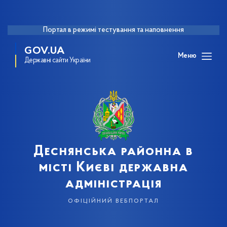
Портал в режимі тестування та наповнення
GOV.UA
Меню
Державні сайти України
Деснянська районна в
місті Києві державна
адміністрація
офіційний вебпортал