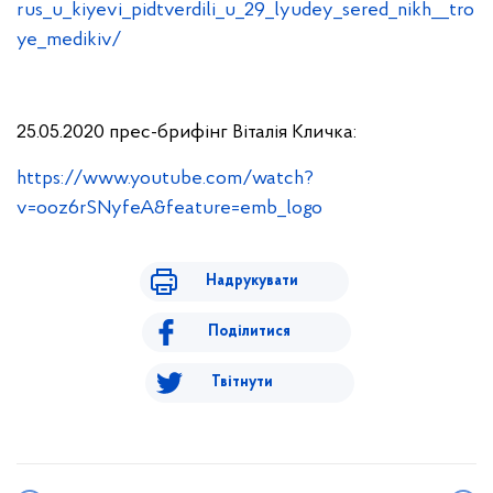
rus_u_kiyevi_pidtverdili_u_29_lyudey_sered_nikh__tro
ye_medikiv/
25.05.2020 прес-брифінг Віталія Кличка:
https://www.youtube.com/watch?
v=ooz6rSNyfeA&feature=emb_logo
Надрукувати
Поділитися
Твітнути