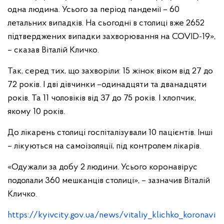
одна людина. Усього за період пандемії – 60
летальних випадків. На сьогодні в столиці вже 2652
підтверджених випадки захворювання на COVID-19»,
– сказав Віталій Кличко.
Так, серед тих, що захворіли: 15 жінок віком від 27 до
72 років. І дві дівчинки –одинадцяти та дванадцяти
років. Та 11 чоловіків від 37 до 75 років. І хлопчик,
якому 10 років.
До лікарень столиці госпіталізували 10 пацієнтів. Інші
– лікуються на самоізоляції, під контролем лікарів.
«Одужали за добу 2 людини. Усього коронавірус
подолали 360 мешканців столиці», – зазначив Віталій
Кличко.
https://kyivcity.gov.ua/news/vitaliy_klichko_koronavi