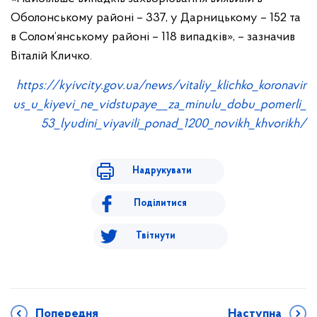
Оболонському районі – 337, у Дарницькому – 152 та
в Солом‘янському районі – 118 випадків», – зазначив
Віталій Кличко.
https://kyivcity.gov.ua/news/vitaliy_klichko_koronavir
us_u_kiyevi_ne_vidstupaye__za_minulu_dobu_pomerli_
53_lyudini_viyavili_ponad_1200_novikh_khvorikh/
Надрукувати
Поділитися
Твітнути
Попередня
Наступна