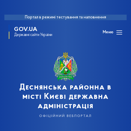
Портал в режимі тестування та наповнення
GOV.UA
Меню
Державні сайти України
Деснянська районна в
місті Києві державна
адміністрація
офіційний вебпортал