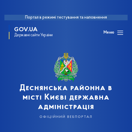
Портал в режимі тестування та наповнення
GOV.UA
Меню
Державні сайти України
Деснянська районна в
місті Києві державна
адміністрація
офіційний вебпортал