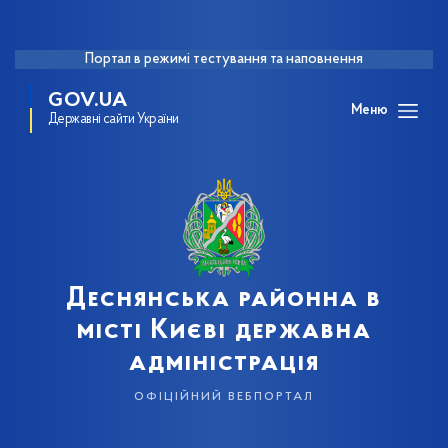
Портал в режимі тестування та наповнення
GOV.UA
Меню
Державні сайти України
Деснянська районна в
місті Києві державна
адміністрація
офіційний вебпортал