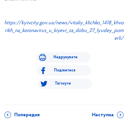
https://kyivcity.gov.ua/news/vitaliy_klichko_1418_khvo
rikh_na_koronavirus_u_kiyevi_za_dobu_27_lyudey_pom
erli/
Надрукувати
Поділитися
Твітнути
Попередня
Наступна