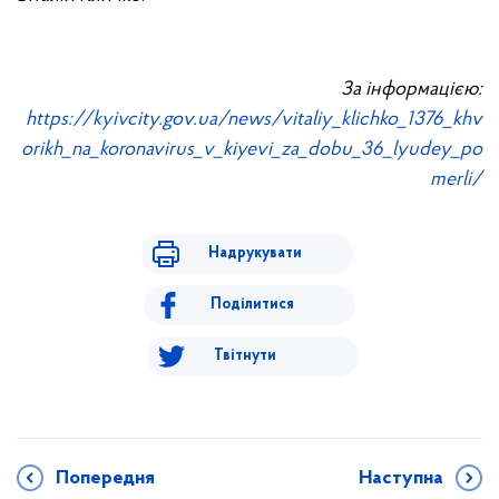
За інформацією:
https://kyivcity.gov.ua/news/vitaliy_klichko_1376_khv
orikh_na_koronavirus_v_kiyevi_za_dobu_36_lyudey_po
merli/
Надрукувати
Поділитися
Твітнути
Попередня
Наступна