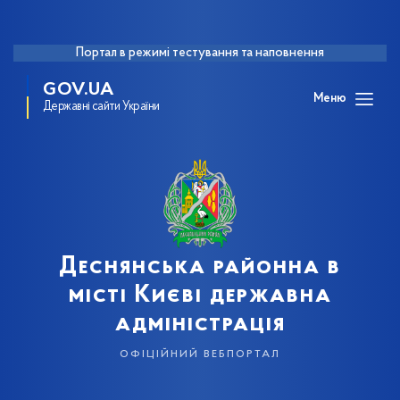
Портал в режимі тестування та наповнення
GOV.UA
Меню
Державні сайти України
Деснянська районна в
місті Києві державна
адміністрація
офіційний вебпортал