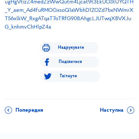
ugHgVtizZ4medZzWwQutm4Ljcat9t3EkUO3tUYQTH
_Y_aem_Ad4fuRMOGxsoQ1aWbhD1ZOZd7bxNWmrX
T56xlkW_RxgATqaT7oTRfG90BAhgcLJUTwqXBVXJu
G_knhmvChH1pZ4a
Надрукувати
Поділитися
Твітнути
Попередня
Наступна