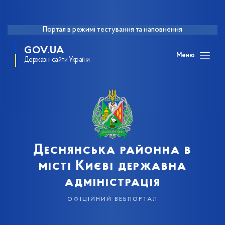
Портал в режимі тестування та наповнення
GOV.UA
Меню
Державні сайти України
Деснянська районна в
місті Києві державна
адміністрація
офіційний вебпортал