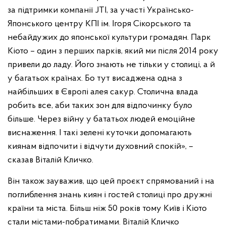
за підтримки компанії JTI, за участі Українсько-
Японського центру КПІ ім. Ігоря Сікорського та
небайдужих до японської культури громадян. Парк
Кіото – один з перших парків, який ми після 2014 року
привели до ладу. Його знають не тільки у столиці, а й
у багатьох країнах. Бо тут висаджена одна з
найбільших в Європі алея сакур. Столична влада
робить все, аби таких зон для відпочинку було
більше. Через війну у бататьох людей емоційне
виснаження. І такі зелені куточки допомагають
киянам відпочити і відчути духовний спокій», –
сказав Віталій Кличко.
Він також зауважив, що цей проєкт спрямований і на
поглиблення знань киян і гостей столиці про дружні
країни та міста. Більш ніж 50 років тому Київ і Кіото
стали містами-побратимами. Віталій Кличко