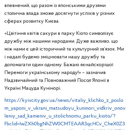
впевнений, що разом із японськими друзями
столична влада зможе досягнути успіхів у різних
сферах розвитку Києва.
«Цвітіння квітів сакури в парку Кіото символізує
дружбу між нашими народами. Дуже важливо, що
між нами є цей історичний та культурний зв’язок. Ми
і надалі будемо зміцнювати нашу дружбу та
допомагати один одному. Бажаю якнайскорішої
Перемоги українському народу!» – зазначив
Надзвичайний та Повноважний Посол Японії в
Україні Мацуда Кунінорі.
https://kyivcity.gov.ua/news/vitaliy_klichko_z_poslo
m_yaponi_v_ukrani_matsudoyu_kuninori_vidkriv_onov
leniy_sad_kameniv_u_stolichnomu_parku_kioto/?
fbclid=IwZXh0bgNhZW0CMTEAAR3qcHCv_CheX0Z3