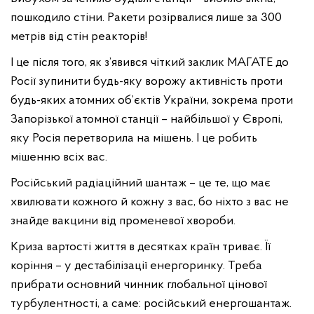
пошкодило стіни. Ракети розірвалися лише за 300
метрів від стін реакторів!
І це після того, як з’явився чіткий заклик МАГАТЕ до
Росії зупинити будь-яку ворожу активність проти
будь-яких атомних об’єктів України, зокрема проти
Запорізької атомної станції – найбільшої у Європі,
яку Росія перетворила на мішень. І це робить
мішенню всіх вас.
Російський радіаційний шантаж – це те, що має
хвилювати кожного й кожну з вас, бо ніхто з вас не
знайде вакцини від променевої хвороби.
Криза вартості життя в десятках країн триває. Її
коріння – у дестабілізації енергоринку. Треба
прибрати основний чинник глобальної цінової
турбулентності, а саме: російський енергошантаж.