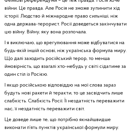
Фейкові референдуми – це теж правда. Росія хоче
війни. Це правда. Але Росія не зможе зупинити хід
історії. Людство й міжнародне право сильніші, ніж
одна держава-терорист. Росії доведеться закінчувати
цю війну. Війну, яку вона розпочала.
І я виключаю, що врегулювання може відбуватися на
будь-якій іншій основі, ніж українська формула миру.
Що далі заходить російський терор, то менша
ймовірність, що взагалі хто-небудь у світі сідатиме за
один стіл із Росією.
І якщо російською відповіддю на мої слова зараз
будуть нові ракети й теракти, то це засвідчить лише
слабкість. Слабкість Росії. Її нездатність переважити
нас, її нездатність переважити світ.
Це доведе лише те, що потрібно якнайшвидше
виконати п’ять пунктів української формули миру.