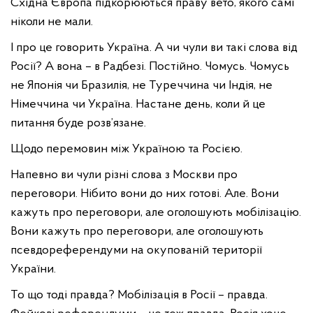
Східна Європа підкорюються праву вето, якого самі
ніколи не мали.
І про це говорить Україна. А чи чули ви такі слова від
Росії? А вона – в Радбезі. Постійно. Чомусь. Чомусь
не Японія чи Бразилія, не Туреччина чи Індія, не
Німеччина чи Україна. Настане день, коли й це
питання буде розв’язане.
Щодо перемовин між Україною та Росією.
Напевно ви чули різні слова з Москви про
переговори. Нібито вони до них готові. Але. Вони
кажуть про переговори, але оголошують мобілізацію.
Вони кажуть про переговори, але оголошують
псевдореферендуми на окупованій території
України.
То що тоді правда? Мобілізація в Росії – правда.