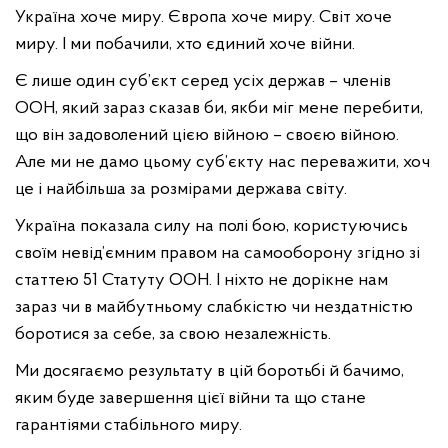
Україна хоче миру. Європа хоче миру. Світ хоче
миру. І ми побачили, хто єдиний хоче війни.
Є лише один суб’єкт серед усіх держав – членів
ООН, який зараз сказав би, якби міг мене перебити,
що він задоволений цією війною – своєю війною.
Але ми не дамо цьому суб’єкту нас переважити, хоч
це і найбільша за розмірами держава світу.
Україна показала силу на полі бою, користуючись
своїм невід’ємним правом на самооборону згідно зі
статтею 51 Статуту ООН. І ніхто не дорікне нам
зараз чи в майбутньому слабкістю чи нездатністю
боротися за себе, за свою незалежність.
Ми досягаємо результату в цій боротьбі й бачимо,
яким буде завершення цієї війни та що стане
гарантіями стабільного миру.