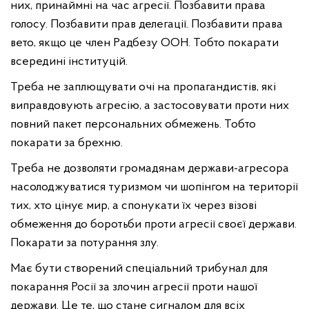
них, принаймні на час агресії. Позбавити права
голосу. Позбавити прав делегації. Позбавити права
вето, якщо це член Радбезу ООН. Тобто покарати
всередині інституцій.
Треба не заплющувати очі на пропагандистів, які
виправдовують агресію, а застосовувати проти них
повний пакет персональних обмежень. Тобто
покарати за брехню.
Треба не дозволяти громадянам держави-агресора
насолоджуватися туризмом чи шопінгом на території
тих, хто цінує мир, а спонукати їх через візові
обмеження до боротьби проти агресії своєї держави.
Покарати за потурання злу.
Має бути створений спеціальний трибунал для
покарання Росії за злочин агресії проти нашої
держави. Це те, що стане сигналом для всіх