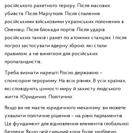
російського ракетного терору. Після масових
убивств. Після Маріуполя. Після спалення
російськими військовими українських полонених в
Оленівці. Після блокади портів. Після ударів
російських танків і ракет по атомних станціях. І після
погроз застосувати ядерну зброю, які стали
правилом, а не винятком для російських
пропагандистів...
Треба визнати нарешті Росію державою –
спонсором тероризму. На всіх рівнях. В усіх країнах,
які сповідують цінності миру й захисту людського
життя. Юридично. Політично.
Якщо ви не маєте юридичного механізму, ви можете
ухвалити політичне рішення – на рівні парламентів.
Це фундамент для відновлення елементів глобальної
безпеки. Якщо цей сильний крок буде зроблено,