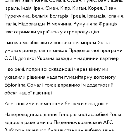
Єгипет, Лівія, Кенія, Сомалі, Судан, Туніс, Бангладеш,
Ізраїль, Індія, Іран, Ємен, Кіпр, Китай, Корея, Ліван,
Туреччина, Бельгія, Болгарія, Греція, Ірландія, Іспанія,
Італія, Нідерланди, Німеччина, Румунія та Франція
вже отримали українську агропродукцію.
І ми маємо збільшити постачання морем. Як на
умовах ринку, так і в межах Продовольчої програми
ООН, для якої Україна завжди – надійний партнер.
І, до речі, попри всі складнощі через війну ми
ухвалили рішення надати гуманітарну допомогу
Ефіопії та Сомалі, тож відправимо їм додатковий
обсяг нашої пшениці.
Але з іншими елементами безпеки складніше.
Напередодні засідання Генеральної асамблеї Росія
вдарила ракетами по Південноукраїнській АЕС.
Вибухом зачепило будівлі станції – вибило вікна,