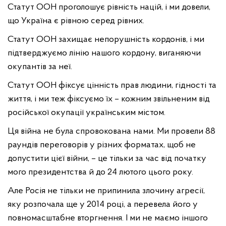
Статут ООН проголошує рівність націй, і ми довели,
що Україна є рівною серед рівних.
Статут ООН захищає непорушність кордонів, і ми
підтверджуємо лінію нашого кордону, виганяючи
окупантів за неї.
Статут ООН фіксує цінність прав людини, гідності та
життя, і ми теж фіксуємо їх – кожним звільненим від
російської окупації українським містом.
Ця війна не була спровокована нами. Ми провели 88
раундів переговорів у різних форматах, щоб не
допустити цієї війни, – це тільки за час від початку
мого президентства й до 24 лютого цього року.
Але Росія не тільки не припинила злочину агресії,
яку розпочала ще у 2014 році, а перевела його у
повномасштабне вторгнення. І ми не маємо іншого