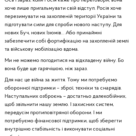
Ось і зараз, коли Росія каже про переговори, вона
хоче лише пригальмувати свій відступ. Росія хоче
перезимувати на захопленій території України та
підготувати сили для спроби нового наступу. Для
нових Буч, нових Ізюмів… Або принаймні
забезпечити собі фортифікацію на захопленій землі
та військову мобілізацію вдома.
Ми не можемо погодитися на відкладену війну. Бо
вона буде ще гарячішою, ніж зараз.
Для нас це війна за життя. Тому ми потребуємо
оборонної підтримки – зброї, техніки та снарядів.
Наступальних озброєнь – достатньо далекобійних,
щоб звільнити нашу землю. І захисних систем,
передусім протиповітряної оборони. І ми
потребуємо фінансової підтримки, щоб зберегти
внутрішню стабільність і виконувати соціальні