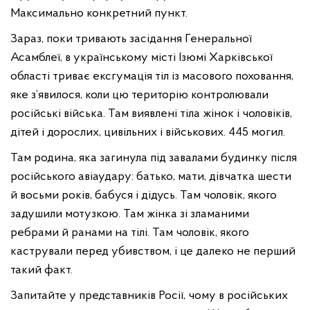
Максимально конкретний пункт.
Зараз, поки тривають засідання Генеральної
Асамблеї, в українському місті Ізюмі Харківської
області триває ексгумація тіл із масового поховання,
яке з’явилося, коли цю територію контролювали
російські війська. Там виявлені тіла жінок і чоловіків,
дітей і дорослих, цивільних і військових. 445 могил.
Там родина, яка загинула під завалами будинку після
російського авіаудару: батько, мати, дівчатка шести
й восьми років, бабуся і дідусь. Там чоловік, якого
задушили мотузкою. Там жінка зі зламаними
ребрами й ранами на тілі. Там чоловік, якого
кастрували перед убивством, і це далеко не перший
такий факт.
Запитайте у представників Росії, чому в російських