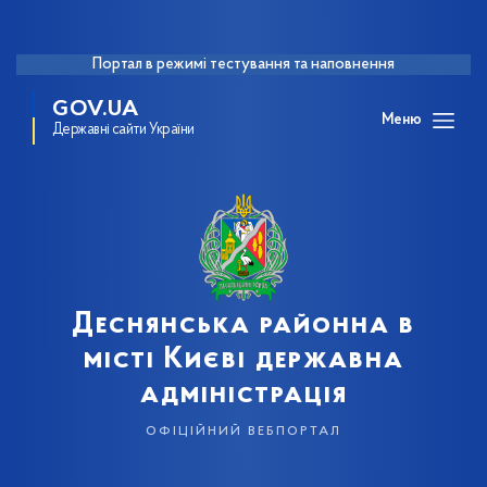
Портал в режимі тестування та наповнення
GOV.UA
Меню
Державні сайти України
Деснянська районна в
місті Києві державна
адміністрація
офіційний вебпортал