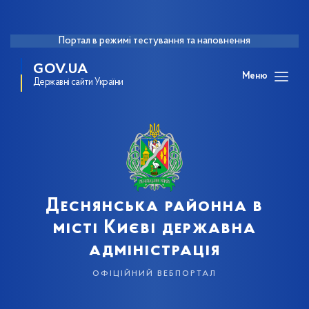
Портал в режимі тестування та наповнення
GOV.UA
Меню
Державні сайти України
Деснянська районна в
місті Києві державна
адміністрація
офіційний вебпортал