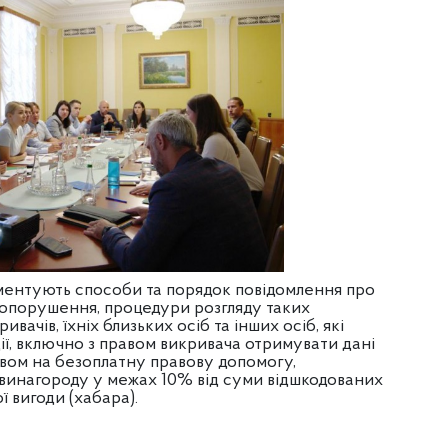
ламентують способи та порядок повідомлення про
авопорушення, процедури розгляду таких
ивачів, їхніх близьких осіб та інших осіб, які
ї, включно з правом викривача отримувати дані
авом на безоплатну правову допомогу,
у винагороду у межах 10% від суми відшкодованих
ї вигоди (хабара).