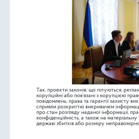
Так, проекти законів, що готуються, рег
корупційні або пов’язані з корупцією пр
повідомлень, права та гарантії захисту викр
сприяли розкриттю викривачем інформаці
про стан розгляду наданої інформації, пр
конфіденційність, а також на матеріальн
державі збитків або розміру неправомірно