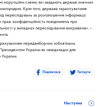
і корупційні схеми, які завдають державі значних
инагородою. Крім того, держава гарантуватиме
ід переслідувань за розголошення інформації,
 прав, конфіденційність повідомлень про
льності у випадках переслідування викривачів», –
ента.
з урахуванням передвиборчих зобов’язань
Президентом України як невідкладні для
 України.
Поділитися
Твітнути
Наступна