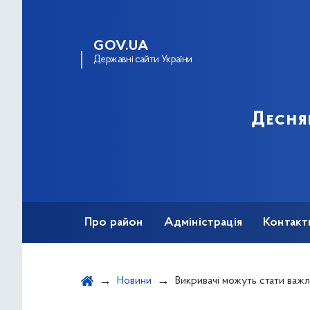
GOV.UA
Державні сайти України
Десня
Про район
Адміністрація
Контакт
Новини
Викривачі можуть стати важливим інструментом подолання корупції за умови їхньої належної мот