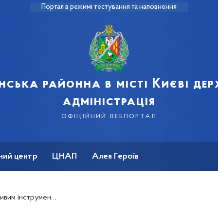
Портал в режимі тестування та наповнення
нська районна в місті Києві де
адміністрація
офіційний вебпортал
ний центр
ЦНАП
Алея Героїв
ивації й захисту з боку держави – Руслан Рябошапка