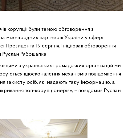
чів корупції були темою обговорення з
та міжнародних партнерів України у сфері
ісі Президента 19 серпня. Ініціював обговорення
и Руслан Рябошапка.
івцями з українських громадських організацій ми
тосуються вдосконалення механізмів повідомлення
я захисту осіб, які надають таку інформацію, а
икривання топ-корупціонерів», – повідомив Руслан