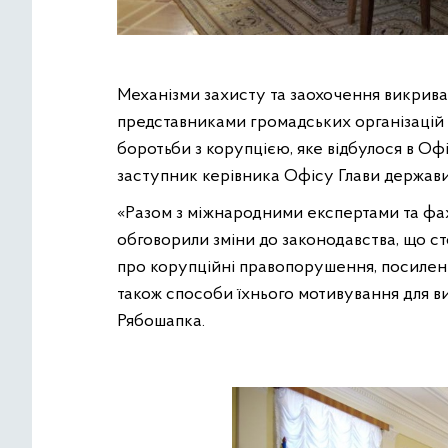
Механізми захисту та заохочення викрива
представниками громадських організацій 
боротьби з корупцією, яке відбулося в Оф
заступник керівника Офісу Глави держав
«Разом з міжнародними експертами та фах
обговорили зміни до законодавства, що с
про корупційні правопорушення, посиленн
також способи їхнього мотивування для в
Рябошапка.