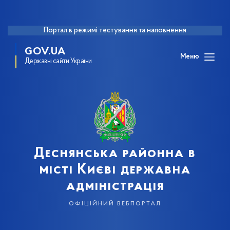
Портал в режимі тестування та наповнення
GOV.UA
Меню
Державні сайти України
Деснянська районна в
місті Києві державна
адміністрація
офіційний вебпортал