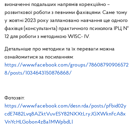
визначенні подальших напрямів корекційно –
розвиткової роботи з певними фахівцями. Саме тому
у жовтні 2023 року заплановано навчання ще одного
фахівця (консультанта) практичного психолога ІРЦ №
12 для роботи з методикою WISC- IV.
Детальніше про методики та їх переваги можна
ознайомитися за посиланням:
https://www.facebook.com/groups/78608790906572
8/posts/1034643150876868/
Фотозвіт:
https://www.facebook.com/desn.rda/posts/pfbid02y
cdE7482Lvq8AZktVuvESY82NXXtLryJGXWknFcA8x
VnYcHLGobon4zBa1MWpbdLl