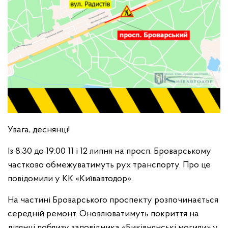
Увага, деснянці!
Із 8:30 до 19:00 11 і 12 липня на просп. Броварському
частково обмежуватимуть рух транспорту. Про це
повідомили у КК «Київавтодор».
На частині Броварського проспекту розпочинається
середній ремонт. Оновлюватимуть покриття на
ділянці поблизу заповідника «Биківнянські могили» у