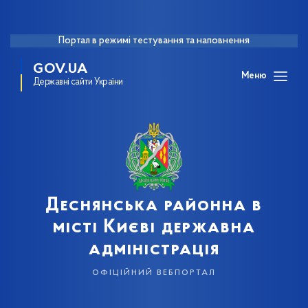
Портал в режимі тестування та наповнення
GOV.UA
Меню
Державні сайти України
Деснянська районна в
місті Києві державна
адміністрація
офіційний вебпортал