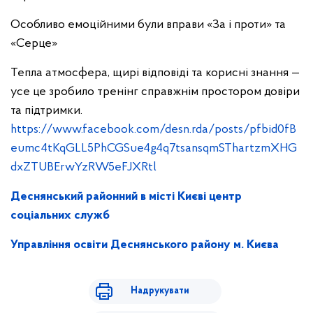
Особливо емоційними були вправи «За і проти» та
«Серце»
Тепла атмосфера, щирі відповіді та корисні знання —
усе це зробило тренінг справжнім простором довіри
та підтримки.
https://www.facebook.com/desn.rda/posts/pfbid0fB
eumc4tKqGLL5PhCGSue4g4q7tsansqmSThartzmXHG
dxZTUBErwYzRW5eFJXRtl
Деснянський районний в місті Києві центр
соціальних служб
Управління освіти Деснянського району м. Києва
Надрукувати