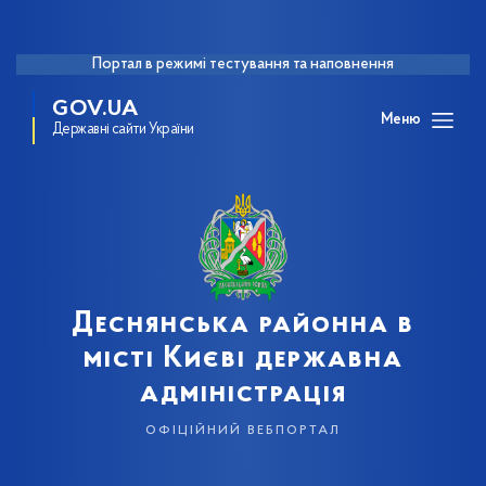
Портал в режимі тестування та наповнення
GOV.UA
Меню
Державні сайти України
Деснянська районна в
місті Києві державна
адміністрація
офіційний вебпортал