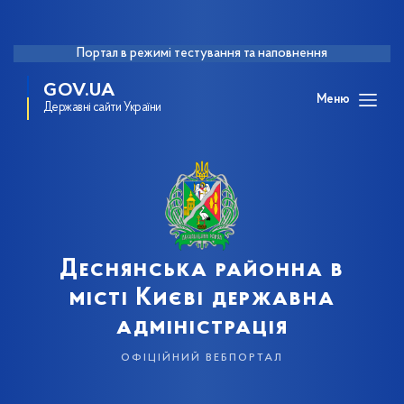
Портал в режимі тестування та наповнення
GOV.UA
Меню
Державні сайти України
Деснянська районна в
місті Києві державна
адміністрація
офіційний вебпортал