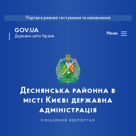
Портал в режимі тестування та наповнення
GOV.UA
Меню
Державні сайти України
Деснянська районна в
місті Києві державна
адміністрація
офіційний вебпортал