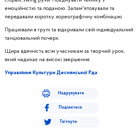
спіралі, swing рухи. Поєднувати техніку з
емоційністю та поданою. Запамʼятовували та
передавали коротку хореографічну комбінацію.
Працювали в групі та відкривали свій індивідуальний
танцювальний почерк.
Щира вдячність всім учасникам за творчий урок,
який надихає на високі звершення.
Управління Культури Деснянської Рда
Надрукувати
Поділитися
Твітнути