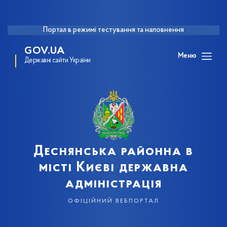
Портал в режимі тестування та наповнення
GOV.UA
Меню
Державні сайти України
Деснянська районна в
місті Києві державна
адміністрація
офіційний вебпортал