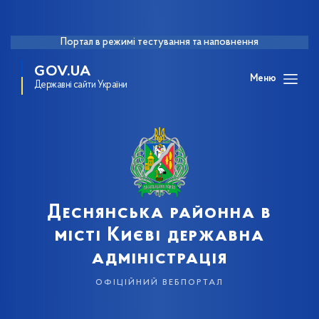
Портал в режимі тестування та наповнення
GOV.UA
Меню
Державні сайти України
Деснянська районна в
місті Києві державна
адміністрація
офіційний вебпортал