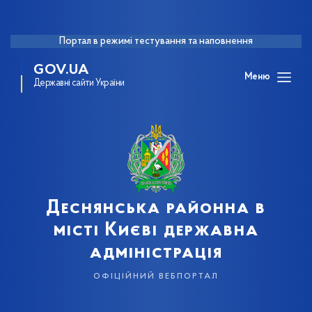
Портал в режимі тестування та наповнення
GOV.UA
Меню
Державні сайти України
Деснянська районна в
місті Києві державна
адміністрація
офіційний вебпортал