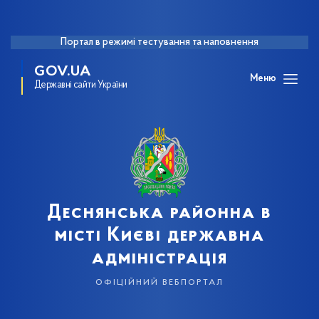
Портал в режимі тестування та наповнення
GOV.UA
Меню
Державні сайти України
Деснянська районна в
місті Києві державна
адміністрація
офіційний вебпортал