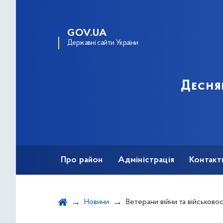
GOV.UA
Державні сайти України
Десня
Про район
Адміністрація
Контакт
Новини
Ветерани війни та військовослужбовці, які мають порушення слуху, маю