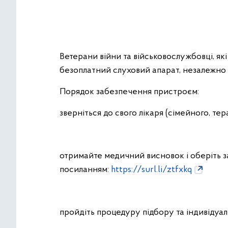
Ветерани війни та військовослужбовці, як
безоплатний слуховий апарат, незалежно в
Порядок забезпечення пристроєм:
зверніться до свого лікаря (сімейного, те
отримайте медичний висновок і оберіть за
посиланням:
https://surl.li/ztfxkq
пройдіть процедуру підбору та індивідуа