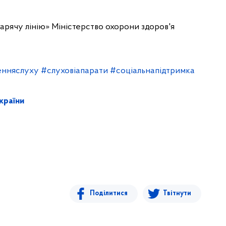
гарячу лінію» Міністерство охорони здоров'я
нняслуху
#слуховіапарати
#соціальнапідтримка
країни
Поділитися
Твітнути