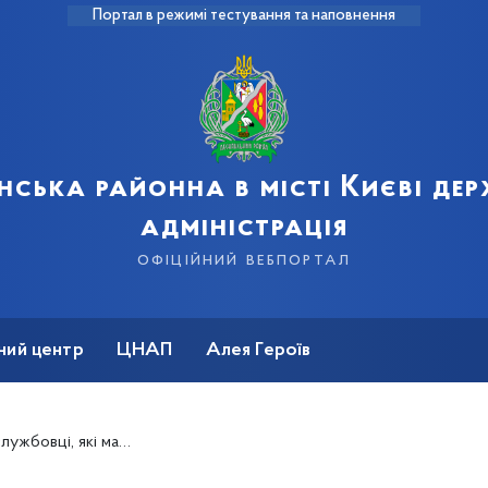
Портал в режимі тестування та наповнення
нська районна в місті Києві де
адміністрація
офіційний вебпортал
ний центр
ЦНАП
Алея Героїв
ть право на безоплатний слуховий апарат