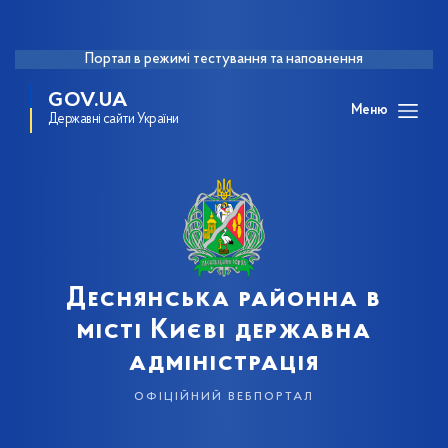
Портал в режимі тестування та наповнення
GOV.UA
Меню
Державні сайти України
Деснянська районна в
місті Києві державна
адміністрація
офіційний вебпортал