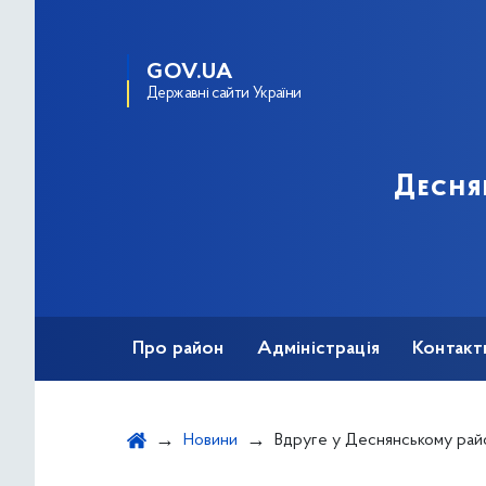
GOV.UA
Державні сайти України
Десня
Про район
Адміністрація
Контакт
Новини
Вдруге у Деснянському районі пройшов Фести