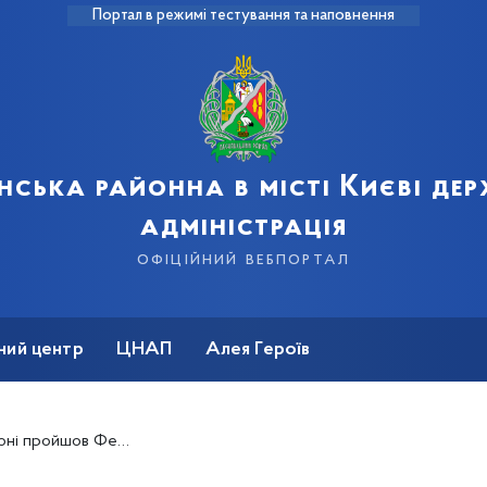
Портал в режимі тестування та наповнення
нська районна в місті Києві де
адміністрація
офіційний вебпортал
ний центр
ЦНАП
Алея Героїв
валь вуличного мистецтва