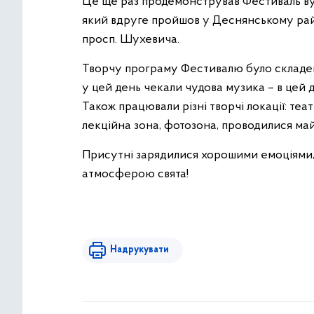
Це ще раз продемонстрував Фестиваль вули
який вдруге пройшов у Деснянському райо
просп. Шухевича.
Творчу програму Фестивалю було складен
у цей день чекали чудова музика – в цей д
Також працювали різні творчі локації: теат
лекційна зона, фотозона, проводилися ма
Присутні зарядилися хорошими емоціями
атмосферою свята!
Надрукувати