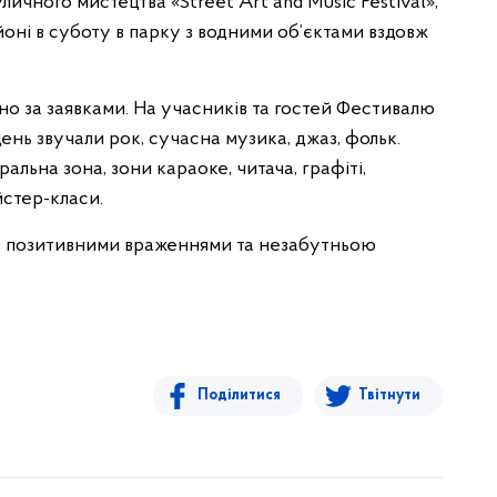
чного мистецтва «Street Art and Music Festival»,
ні в суботу в парку з водними об’єктами вздовж
о за заявками. На учасників та гостей Фестивалю
ень звучали рок, сучасна музика, джаз, фольк.
ральна зона, зони караоке, читача, графіті,
йстер-класи.
, позитивними враженнями та незабутньою
Поділитися
Твітнути