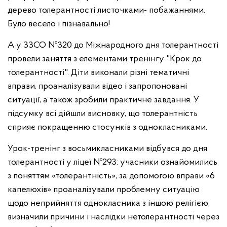
дерево толерантності листочками- побажаннями.
Було весело і пізнавально!
А у ЗЗСО №320 до Міжнародного дня толерантності
провели заняття з елементами тренінгу "Крок до
толерантності". Діти виконали різні тематичні
вправи, проаналізували відео і запропоновані
ситуації, а також зробили практичне завдання. У
підсумку всі дійшли висновку, що толерантність
сприяє покращенню стосунків з однокласниками.
Урок-тренінг з восьмикласниками відбувся до дня
толерантності у ліцеї №293: учасники ознайомились
з поняттям «толерантність», за допомогою вправи «6
капелюхів» проаналізували проблемну ситуацію
щодо неприйняття однокласника з іншою релігією,
визначили причини і наслідки нетолерантності через