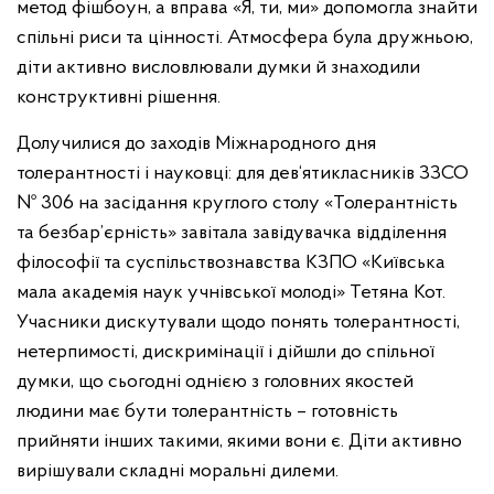
метод фішбоун, а вправа «Я, ти, ми» допомогла знайти
спільні риси та цінності. Атмосфера була дружньою,
діти активно висловлювали думки й знаходили
конструктивні рішення.
Долучилися до заходів Міжнародного дня
толерантності і науковці: для дев‘ятикласників ЗЗСО
№ 306 на засідання круглого столу «Толерантність
та безбар’єрність» завітала завідувачка відділення
філософії та суспільствознавства КЗПО «Київська
мала академія наук учнівської молоді» Тетяна Кот.
Учасники дискутували щодо понять толерантності,
нетерпимості, дискримінації і дійшли до спільної
думки, що сьогодні однією з головних якостей
людини має бути толерантність – готовність
прийняти інших такими, якими вони є. Діти активно
вирішували складні моральні дилеми.