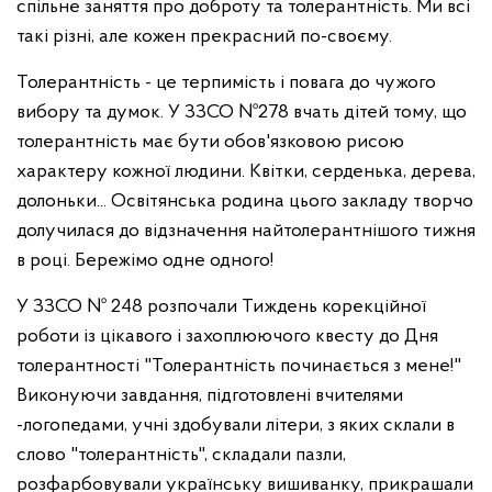
спільне заняття про доброту та толерантність. Ми всі
такі різні, але кожен прекрасний по-своєму.
Толерантність - це терпимість і повага до чужого
вибору та думок. У ЗЗСО №278 вчать дітей тому, що
толерантність має бути обов'язковою рисою
характеру кожної людини. Квітки, серденька, дерева,
долоньки... Освітянська родина цього закладу творчо
долучилася до відзначення найтолерантнішого тижня
в році. Бережімо одне одного!
У ЗЗСО № 248 розпочали Тиждень корекційної
роботи із цікавого і захоплюючого квесту до Дня
толерантності "Толерантність починається з мене!"
Виконуючи завдання, підготовлені вчителями
-логопедами, учні здобували літери, з яких склали в
слово "толерантність", складали пазли,
розфарбовували українську вишиванку, прикрашали