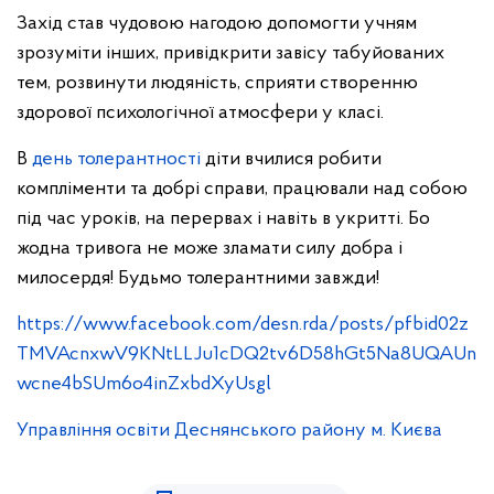
Захід став чудовою нагодою допомогти учням
зрозуміти інших, привідкрити завісу табуйованих
тем, розвинути людяність, сприяти створенню
здорової психологічної атмосфери у класі.
В
день толерантності
діти вчилися робити
компліменти та добрі справи, працювали над собою
під час уроків, на перервах і навіть в укритті. Бо
жодна тривога не може зламати силу добра і
милосердя! Будьмо толерантними завжди!
https://www.facebook.com/desn.rda/posts/pfbid02z
TMVAcnxwV9KNtLLJu1cDQ2tv6D58hGt5Na8UQAUn
wcne4bSUm6o4inZxbdXyUsgl
Управління освіти Деснянського району м. Києва