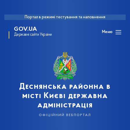
Портал в режимі тестування та наповнення
GOV.UA
Меню
Державні сайти України
Деснянська районна в
місті Києві державна
адміністрація
офіційний вебпортал