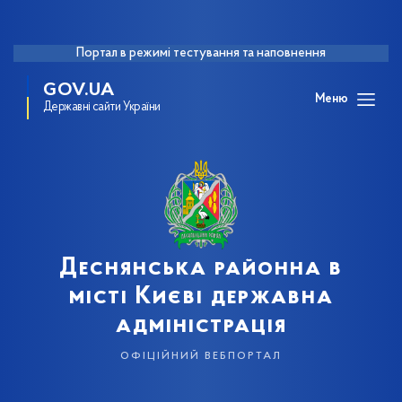
Портал в режимі тестування та наповнення
GOV.UA
Меню
Державні сайти України
Деснянська районна в
місті Києві державна
адміністрація
офіційний вебпортал