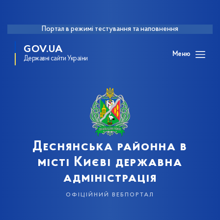
Портал в режимі тестування та наповнення
GOV.UA
Меню
Державні сайти України
Деснянська районна в
місті Києві державна
адміністрація
офіційний вебпортал