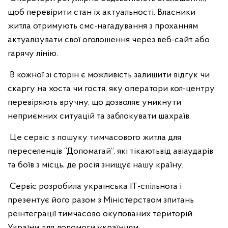
щоб перевірити стан їх актуальності. Власники
житла отримують смс-нагадування з проханням
актуалізувати свої оголошення через веб-сайт або
гарячу лінію.
В кожної зі сторін є можливість залишити відгук чи
скаргу на хоста чи гостя, яку оператори кол-центру
перевіряють вручну, що дозволяє уникнути
неприємних ситуацій та заблокувати шахраїв.
Це сервіс з пошуку тимчасового житла для
переселенців “Допомагай”, які тікають
від авіаударів
та боїв з місць, де росія знищує нашу країну.
Сервіс розробила українська ІТ-спільнота і
презентує його разом з Міністерством з
питань
реінтеграції тимчасово окупованих територій
України для допомоги українцям.