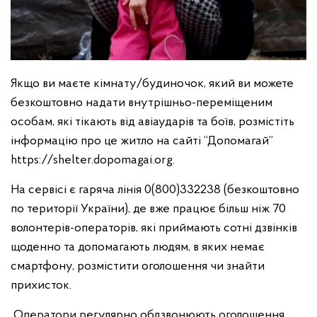
Якщо ви маєте кімнату/будиночок, який ви можете
безкоштовно надати внутрішньо-переміщеним
особам, які тікають від авіаударів та боїв, розмістіть
інформацію про це житло на сайті “Допомагай”
https://shelter.dopomagai.org.
На сервісі є гаряча лінія 0(800)332238 (безкоштовно
по території України), де вже працює більш ніж 70
волонтерів-операторів, які приймають сотні дзвінків
щоденно та допомагають людям, в яких немає
смартфону, розмістити оголошення чи знайти
прихисток.
Оператори регулярно обдзвонюють оголошення,