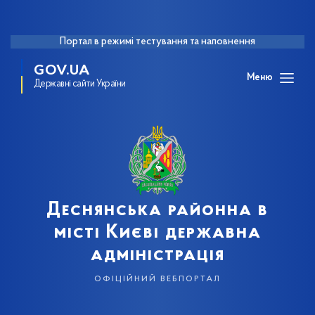
Портал в режимі тестування та наповнення
GOV.UA
Меню
Державні сайти України
Деснянська районна в
місті Києві державна
адміністрація
офіційний вебпортал