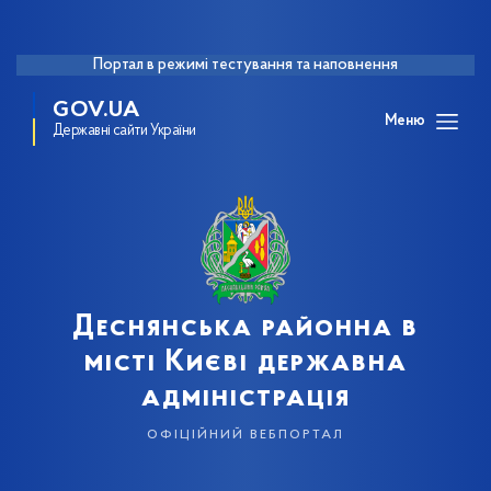
Портал в режимі тестування та наповнення
GOV.UA
Меню
Державні сайти України
Деснянська районна в
місті Києві державна
адміністрація
офіційний вебпортал