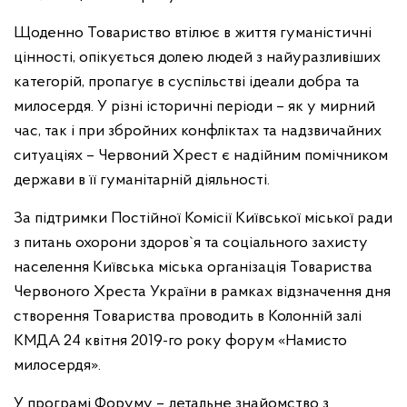
Щоденно Товариство втілює в життя гуманістичні
цінності, опікується долею людей з найуразливіших
категорій, пропагує в суспільстві ідеали добра та
милосердя. У різні історичні періоди – як у мирний
час, так і при збройних конфліктах та надзвичайних
ситуаціях – Червоний Хрест є надійним помічником
держави в її гуманітарній діяльності.
За підтримки Постійної Комісії Київської міської ради
з питань охорони здоров`я та соціального захисту
населення Київська міська організація Товариства
Червоного Хреста України в рамках відзначення дня
створення Товариства проводить в Колонній залі
КМДА 24 квітня 2019-го року форум «Намисто
милосердя».
У програмі Форуму – детальне знайомство з