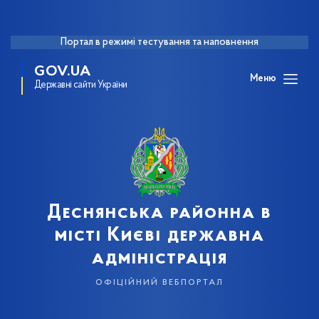
Портал в режимі тестування та наповнення
GOV.UA
Меню
Державні сайти України
Деснянська районна в
місті Києві державна
адміністрація
офіційний вебпортал