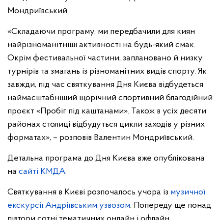
Мондриївський.
«Складаючи програму, ми передбачили для киян
найрізноманітніші активності на будь-який смак.
Окрім фестивальної частини, заплановано й низку
турнірів та змагань із різноманітних видів спорту. Як
завжди, під час святкування Дня Києва відбудеться
наймасштабніший щорічний спортивний благодійний
проєкт «Пробіг під каштанами». Також в усіх десяти
районах столиці відбудуться цикли заходів у різних
форматах», – розповів Валентин Мондриївський.
Детальна програма до Дня Києва вже опублікована
на
сайті КМДА
.
Святкування в Києві розпочалось учора із
музичної
екскурсії Андріївським узвозом
. Попереду ще понад
півтори сотні тематичних онлайн і офлайн