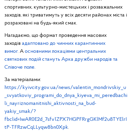
спортивних, культурно-мистецьких і розважальних
заходів, які триватимуть у всіх десяти районах міста і
розраховані на будь-який смак.
Нагадаємо, що формат проведення масових
заходів
адаптовано до чинних карантинних
вимог.
А
основними локаціями центральних
святкових подій стануть Арка дружби народів та
Співоче поле
.
За матеріалами:
https://kyivcity.gov.ua/news/valentin_mondrivskiy_u
_svyatkoviy_programi_do_dnya_kiyeva_mi_peredbachi
li_nayriznomanitnishi_aktivnosti_na_bud-
yakiy_smak/?
fbclid=IwAR0E2d_7sfv1ZPX7HGPFRrgGKlMf2u8TYElrI
tP-TFRzwCqLLyqw8bn0Xpk
.