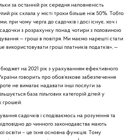
льки за останній рік середня наповненість
улий рік склала у місті трохи більше ніж 50%. Тобто
, при чому черга до садочків і досі існує, хоч і
 садочки з розрахунку понад чотири з половиною
дування — гроші в повітря. Ми маємо нарешті стати
 використовувати гроші платників податків», —
и бюджет на 2021 рік з урахуванням ефективного
України говорить про обов’язкове забезпечення
проте не вимагає надавати інші послуги за
ьшується база пільгових категорій дітей у
х грошей.
ування садочків і сподіваємось на розуміння та
 відповідно до чинного законодавства мають
ї освіти – це їхня основна функція. Тому