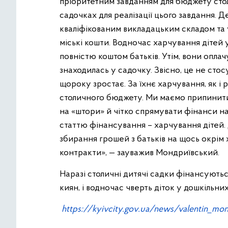
пріоритетним завданням для бюджету стол
садочках для реалізації цього завдання. 
кваліфікованим викладацьким складом та 
міські кошти. Водночас харчування дітей 
повністю коштом батьків. Утім, вони опла
знаходилась у садочку. Звісно, це не стосу
щороку зростає. За їхнє харчування, як і 
столичного бюджету. Ми маємо припинити 
на «штори» й чітко спрямувати фінанси н
статтю фінансування – харчування дітей. 
збирання грошей з батьків на щось окрім
контракти», — зауважив Мондриївський.
Наразі столичні дитячі садки фінансуютьс
киян, і водночас чверть діток у дошкільни
https://kyivcity.gov.ua/news/valentin_mo