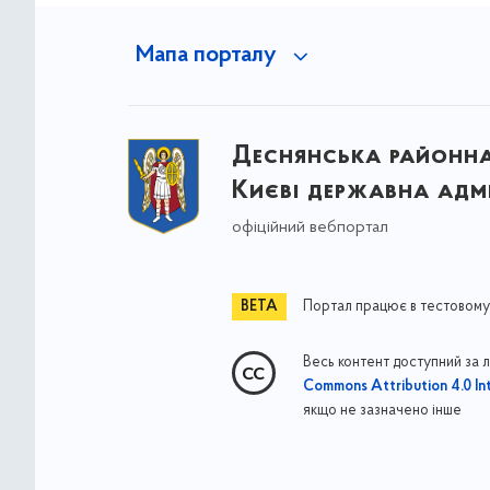
Мапа порталу
Деснянська районна 
Києві державна адмі
офіційний вебпортал
Портал працює в тестовому
Весь контент доступний за 
Commons Attribution 4.0 Int
якщо не зазначено інше