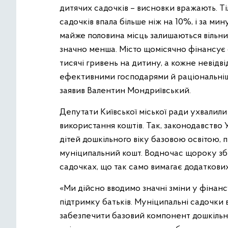
дитячих садочків – висновки вражають. Ті
садочків впала більше ніж на 10%, і за мин
майже половина місць залишаються вільними
значно менша. Місто щомісячно фінансує
тисячі гривень на дитину, а кожне невідві
ефективними господарями й раціональніше
заявив Валентин Мондриївський.
Депутати Київської міської ради ухвалил
використання коштів. Так, законодавство 
дітей дошкільного віку базовою освітою, 
муніципальний кошт. Водночас щороку збіл
садочках, що так само вимагає додаткови
«Ми дійсно вводимо значні зміни у фінанс
підтримку батьків. Муніципальні садочки
забезпечити базовий компонент дошкільно