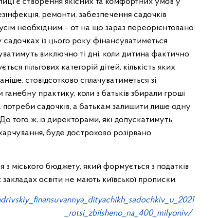
иці є створення якісних та комфортних умов у
Дезінфекція, ремонти, забезпечення садочків
усім необхідним – от на що зараз переорієнтовано
у садочках із цього року фінансуватиметься
чуватимуть виключно ті дні, коли дитина фактично
ється пільгових категорій дітей, кількість яких
раніше, стовідсотково сплачуватиметься зі
ганебну практику, коли з батьків збирали гроші
а потреби садочків, а батькам залишити лише одну
До того ж, із директорами, які допускатимуть
 харчування, буде достроково розірвано
я з міського бюджету, який формується з податків
х закладах освіти не мають київської прописки.
ndrivskiy_finansuvannya_dityachikh_sadochkiv_u_2021
_rotsi_zbilsheno_na_400_milyoniv/