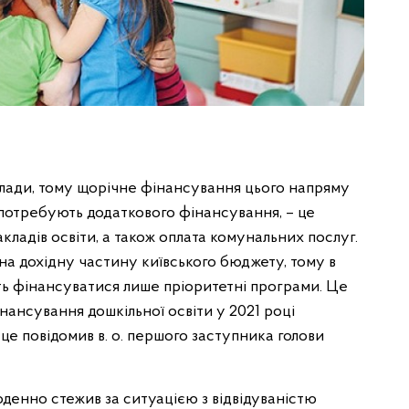
 влади, тому щорічне фінансування цього напряму
і потребують додаткового фінансування, – це
акладів освіти, а також оплата комунальних послуг.
а дохідну частину київського бюджету, тому в
уть фінансуватися лише пріоритетні програми. Це
інансування дошкільної освіти у 2021 році
о це повідомив в. о. першого заступника голови
денно стежив за ситуацією з відвідуваністю