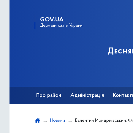
GOV.UA
Державні сайти України
Десня
Про район
Адміністрація
Контакт
Новини
Валентин Мондриївський: Фінансування дитячих садочків у 20