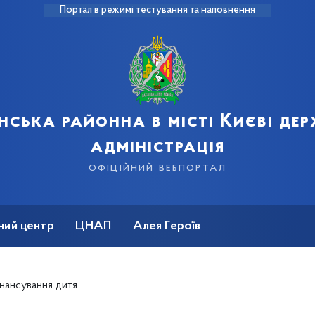
Портал в режимі тестування та наповнення
нська районна в місті Києві де
адміністрація
офіційний вебпортал
ний центр
ЦНАП
Алея Героїв
21 році збільшено на 400 мільйонів