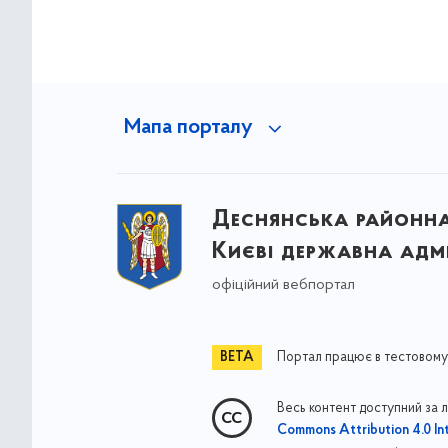
Мапа порталу
Деснянська районна 
Києві державна адмі
офіційний вебпортал
Портал працює в тестовому
Весь контент доступний за 
Commons Attribution 4.0 Int