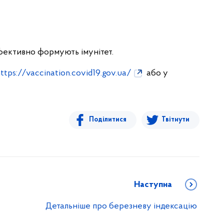
ефективно формують імунітет.
ttps://vaccination.covid19.gov.ua/
або у
Поділитися
Твітнути
Наступна
Детальніше про березневу індексацію