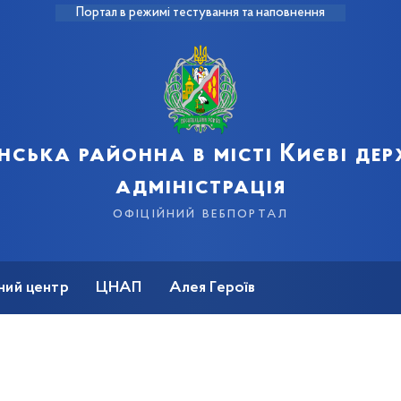
Портал в режимі тестування та наповнення
нська районна в місті Києві де
адміністрація
офіційний вебпортал
ний центр
ЦНАП
Алея Героїв