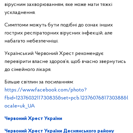
вірусним захворюванням, яке може мати тяжкі
ускладнення.
Симптоми можуть бути подібні до ознак інших
гострих респіраторних вірусних інфекцій, але
набагато небезпечніші.
Український Червоний Хрест рекомендує
перевірити власне здоров’я, щоб вчасно звернутись
до сімейного лікаря.
Більше світлин за посиланням:
https://www.facebook.com/photo?
fbid=1237603211730835&set=pcb.1237607681730388&l
ocale=uk_UA
Червоний Хрест України
Червоний Хрест України Деснянського району