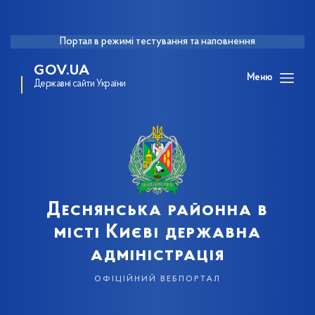
Портал в режимі тестування та наповнення
GOV.UA
Меню
Державні сайти України
Деснянська районна в
місті Києві державна
адміністрація
офіційний вебпортал