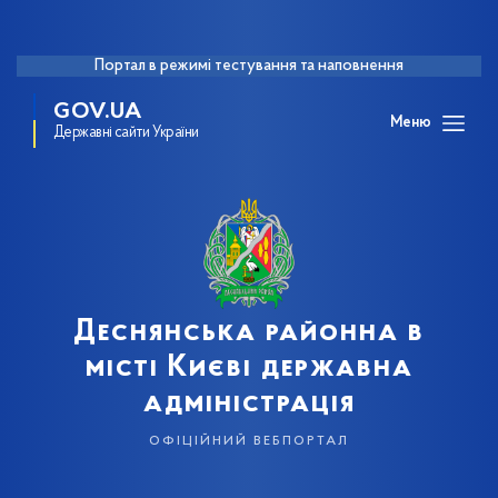
Портал в режимі тестування та наповнення
GOV.UA
Меню
Державні сайти України
Деснянська районна в
місті Києві державна
адміністрація
офіційний вебпортал