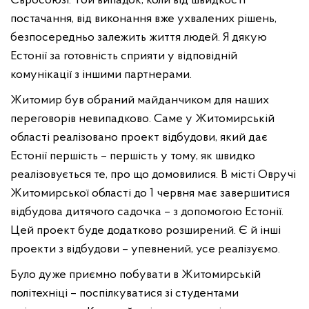
Євросоюзі. Той випадок, коли від швидкості
постачання, від виконання вже ухвалених рішень,
безпосередньо залежить життя людей. Я дякую
Естонії за готовність сприяти у відповідній
комунікації з іншими партнерами.
Житомир був обраний майданчиком для наших
переговорів невипадково. Саме у Житомирській
області реалізовано проект відбудови, який дає
Естонії першість – першість у тому, як швидко
реалізовується те, про що домовилися. В місті Овручі
Житомирської області до 1 червня має завершитися
відбудова дитячого садочка – з допомогою Естонії.
Цей проект буде додатково розширений. Є й інші
проекти з відбудови – упевнений, усе реалізуємо.
Було дуже приємно побувати в Житомирській
політехніці – поспілкуватися зі студентами