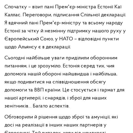
Спочатку – візит пані Премʼєр-міністра Естонії Каї
Каллас. Переговори, підписання Спільної декларації.
Я вдячний пані Премʼєр-міністру та всьому народу
Естонії за чітку й незмінну підтримку нашого руху у
Європейський Союз, у НАТО – відповідні пункти
щодо Альянсу є в декларації.
Сьогодні найбільше уваги приділили оборонним
питанням, і це зрозуміло. Естонія серед тих, чия
допомога нашій обороні найшвидша і найбільша,
якщо подивитися на співвідношення обсягу
допомоги та ВВП країни. Це стосується і гармат для
нашої артилерії, і снарядів, і зброї для наших
зенітників… Багато аспектів.
Обговорили й рішення щодо зброї та амуніції, які
досі на реалізації в інших наших партнерів у