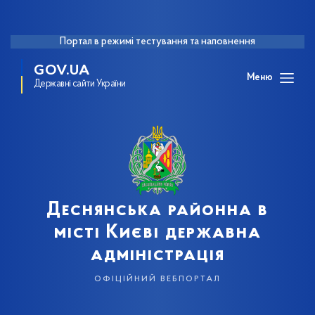
Портал в режимі тестування та наповнення
GOV.UA
Меню
Державні сайти України
Деснянська районна в
місті Києві державна
адміністрація
офіційний вебпортал