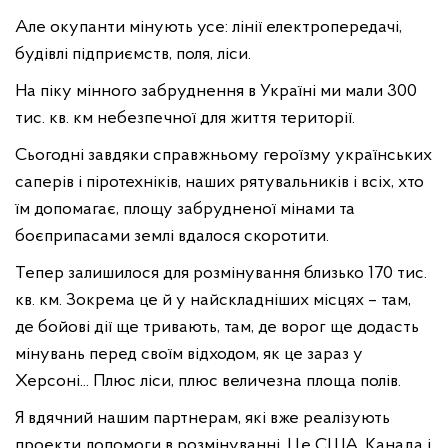
Але окупанти мінують усе: лінії електропередачі,
будівлі підприємств, поля, ліси.
На піку мінного забруднення в Україні ми мали 300
тис. кв. км небезпечної для життя території.
Сьогодні завдяки справжньому героїзму українських
саперів і піротехніків, наших рятувальників і всіх, хто
їм допомагає, площу забрудненої мінами та
боєприпасами землі вдалося скоротити.
Тепер залишилося для розмінування близько 170 тис.
кв. км. Зокрема це й у найскладніших місцях – там,
де бойові дії ще тривають, там, де ворог ще додасть
мінувань перед своїм відходом, як це зараз у
Херсоні... Плюс ліси, плюс величезна площа полів.
Я вдячний нашим партнерам, які вже реалізують
проекти допомоги в розмінуванні. Це США, Канада і