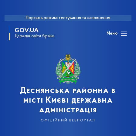
Портал в режимі тестування та наповнення
GOV.UA
Меню
Державні сайти України
Деснянська районна в
місті Києві державна
адміністрація
офіційний вебпортал