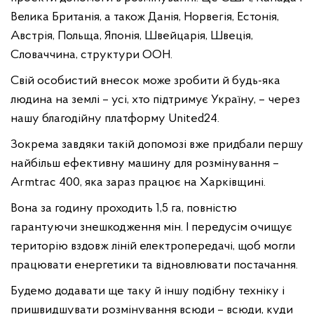
Велика Британія, а також Данія, Норвегія, Естонія,
Австрія, Польща, Японія, Швейцарія, Швеція,
Словаччина, структури ООН.
Свій особистий внесок може зробити й будь-яка
людина на землі – усі, хто підтримує Україну, – через
нашу благодійну платформу United24.
Зокрема завдяки такій допомозі вже придбали першу
найбільш ефективну машину для розмінування –
Armtraс 400, яка зараз працює на Харківщині.
Вона за годину проходить 1,5 га, повністю
гарантуючи знешкодження мін. І передусім очищує
територію вздовж ліній електропередачі, щоб могли
працювати енергетики та відновлювати постачання.
Будемо додавати ще таку й іншу подібну техніку і
пришвидшувати розмінування всюди – всюди, куди