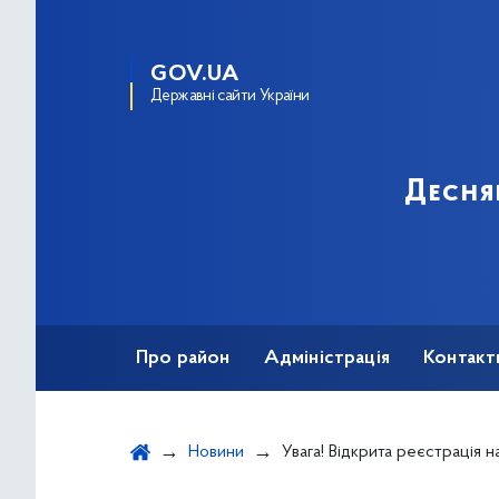
GOV.UA
Державні сайти України
Десня
Про район
Адміністрація
Контакт
Новини
Увага! Відкрита реєстрація на Всеукраїнський підсумковий форум для представникі