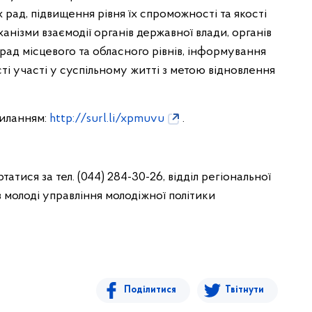
ад, підвищення рівня їх спроможності та якості
ханізми взаємодії органів державної влади, органів
рад місцевого та обласного рівнів, інформування
ті участі у суспільному житті з метою відновлення
силанням:
http://surl.li/xpmuvu
.
атися за тел. (044) 284-30-26, відділ регіональної
в молоді управління молодіжної політики
Поділитися
Твітнути