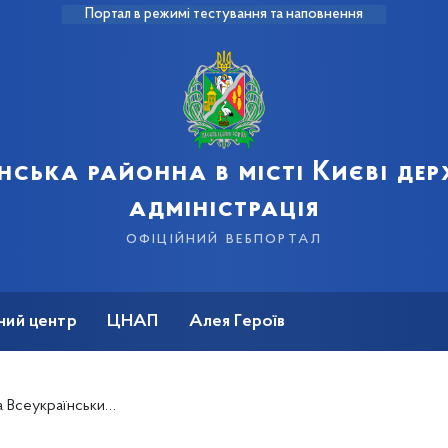
Портал в режимі тестування та наповнення
нська районна в місті Києві де
адміністрація
офіційний вебпортал
ний центр
ЦНАП
Алея Героїв
в молодіжних консультативно-дорадчих органів