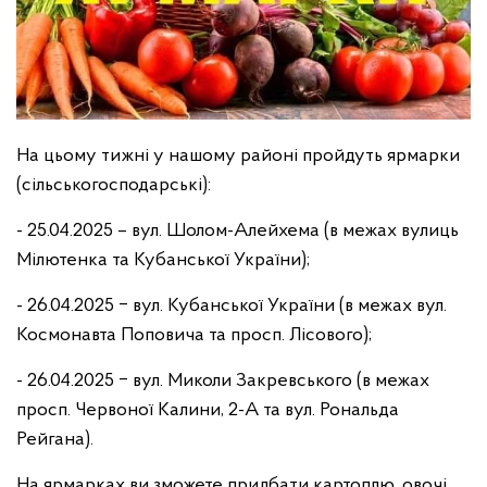
На цьому тижні у нашому районі пройдуть ярмарки
(сільськогосподарські):
- 25.04.2025 – вул. Шолом-Алейхема (в межах вулиць
Мілютенка та Кубанської України);
- 26.04.2025 ‒ вул. Кубанської України (в межах вул.
Космонавта Поповича та просп. Лісового);
- 26.04.2025 ‒ вул. Миколи Закревського (в межах
просп. Червоної Калини, 2-А та вул. Рональда
Рейгана).
На ярмарках ви зможете придбати картоплю, овочі