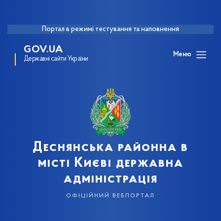
Портал в режимі тестування та наповнення
GOV.UA
Меню
Державні сайти України
Деснянська районна в
місті Києві державна
адміністрація
офіційний вебпортал