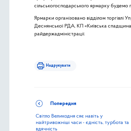
сільськогосподарського ярмарку будемо п
Ярмарки організовано відділом торгівлі У
Деснянської РДА, КП «Київська спадщина
райдержадміністрації.
Надрукувати
Попередня
Світло Великодня сяє навіть у
найтривожніші часи - єдність, турбота та
вдячність