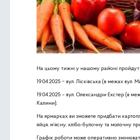
На цьому тижні у нашому районі пройдуть
19.04.2025 ‒ вул. Лісківська (в межах вул. М
19.04.2025 – вул. Олександри Екстер (в ме
Калини);
На ярмарках ви зможете придбати картопл
яйця, м’ясну, хлібо-булочну та молочну про
Графік роботи може оперативно змінюват