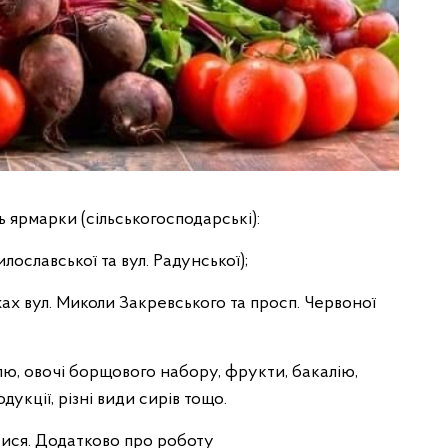
 ярмарки (сільськогосподарські):
илославської та вул. Радунської);
жах вул. Миколи Закревського та просп. Червоної
ю, овочі борщового набору, фрукти, бакалію,
дукції, різні види сирів тощо.
ися. Додатково про роботу