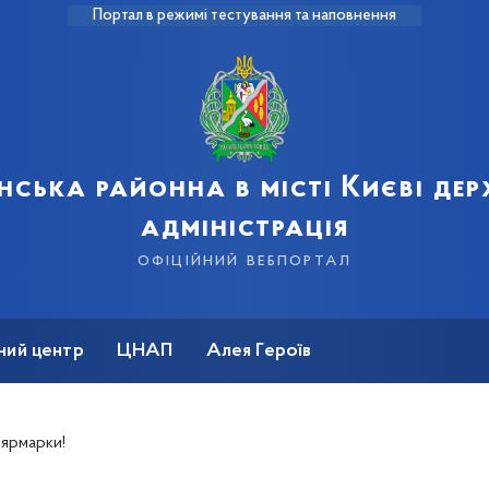
Портал в режимі тестування та наповнення
нська районна в місті Києві де
адміністрація
офіційний вебпортал
ний центр
ЦНАП
Алея Героїв
 ярмарки!