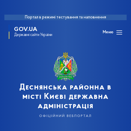
Портал в режимі тестування та наповнення
GOV.UA
Меню
Державні сайти України
Деснянська районна в
місті Києві державна
адміністрація
офіційний вебпортал