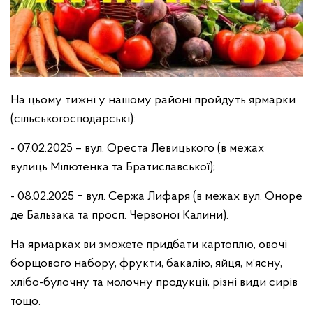
На цьому тижні у нашому районі пройдуть ярмарки
(сільськогосподарські):
- 07.02.2025 – вул. Ореста Левицького (в межах
вулиць Мілютенка та Братиславської);
- 08.02.2025 ‒ вул. Сержа Лифаря (в межах вул. Оноре
де Бальзака та просп. Червоної Калини).
На ярмарках ви зможете придбати картоплю, овочі
борщового набору, фрукти, бакалію, яйця, м’ясну,
хлібо-булочну та молочну продукції, різні види сирів
тощо.