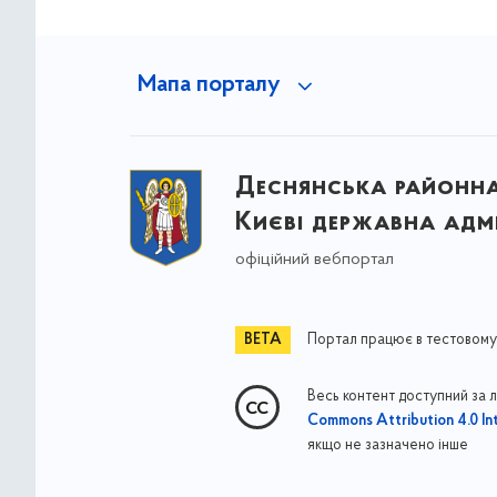
Мапа порталу
Деснянська районна 
Києві державна адмі
офіційний вебпортал
Портал працює в тестовому
Весь контент доступний за 
Commons Attribution 4.0 Int
якщо не зазначено інше