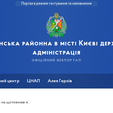
Портал в режимі тестування та наповнення
нська районна в місті Києві де
адміністрація
офіційний вебпортал
ний центр
ЦНАП
Алея Героїв
щотижневі ярмарки!