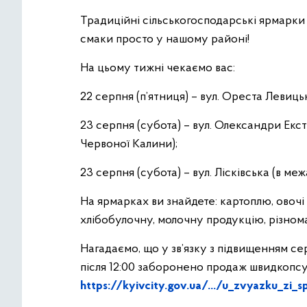
Традиційні сільськогосподарські ярмарки 
смаки просто у нашому районі!
На цьому тижні чекаємо вас:
22 серпня (п’ятниця) – вул. Ореста Левиць
23 серпня (субота) – вул. Олександри Екс
Червоної Калини);
23 серпня (субота) – вул. Лісківська (в м
На ярмарках ви знайдете: картоплю, овочі
хлібобулочну, молочну продукцію, різнома
Нагадаємо, що у зв’язку з підвищенням с
після 12:00 заборонено продаж швидкопсу
https://kyivcity.gov.ua/.../u_zvyazku_zi_s