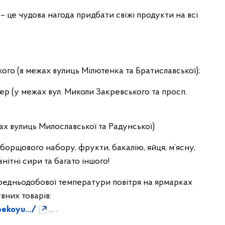
– це чудова нагода придбати свіжі продукти на всі
кого (в межах вулиць Мілютенка та Братиславської);
тер (у межах вул. Миколи Закревського та просп.
ежах вулиць Милославської та Радунської)
 борщового набору, фрукти, бакалію, яйця, м’ясну,
нітні сири та багато іншого!
ередньодобової температури повітря на ярмарках
вних товарів:
pekoyu.../
... .