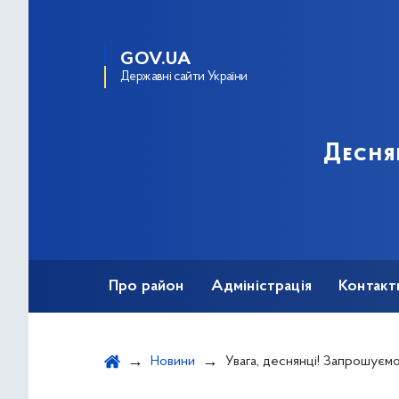
GOV.UA
Державні сайти України
Десня
Про район
Адміністрація
Контакт
Новини
Увага, деснянці! Запрошуємо на 