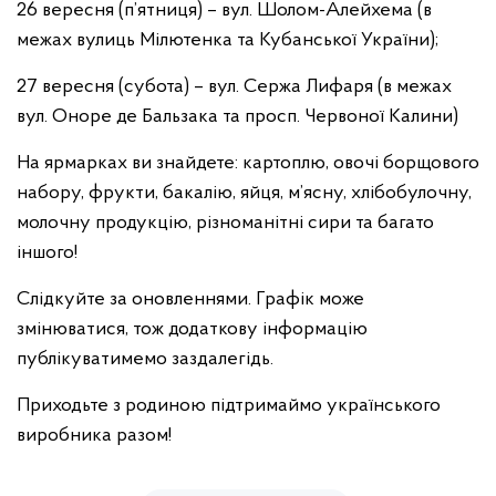
26 вересня (п’ятниця) – вул. Шолом-Алейхема (в
межах вулиць Мілютенка та Кубанської України);
27 вересня (субота) – вул. Сержа Лифаря (в межах
вул. Оноре де Бальзака та просп. Червоної Калини)
На ярмарках ви знайдете: картоплю, овочі борщового
набору, фрукти, бакалію, яйця, м’ясну, хлібобулочну,
молочну продукцію, різноманітні сири та багато
іншого!
Слідкуйте за оновленнями. Графік може
змінюватися, тож додаткову інформацію
публікуватимемо заздалегідь.
Приходьте з родиною підтримаймо українського
виробника разом!