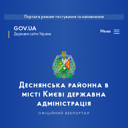
Портал в режимі тестування та наповнення
GOV.UA
Меню
Державні сайти України
Деснянська районна в
місті Києві державна
адміністрація
офіційний вебпортал