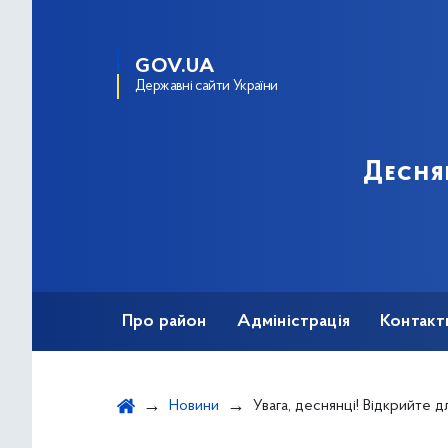
GOV.UA
Державні сайти України
Десня
Про район
Адміністрація
Контакт
Новини
Увага, деснянці! Відкрийте для 