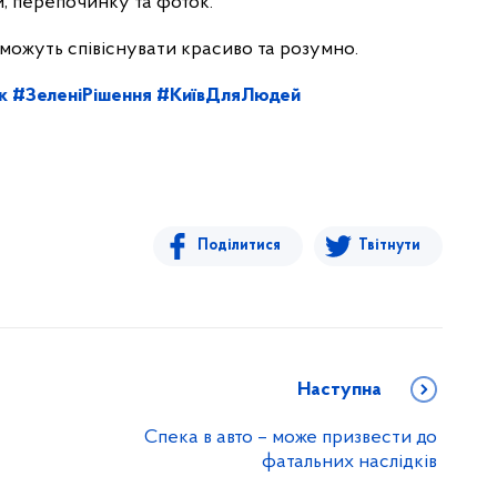
и, перепочинку та фоток.
 можуть співіснувати красиво та розумно.
к
#ЗеленіРішення
#КиївДляЛюдей
Поділитися
Твітнути
Наступна
Спека в авто – може призвести до
фатальних наслідків