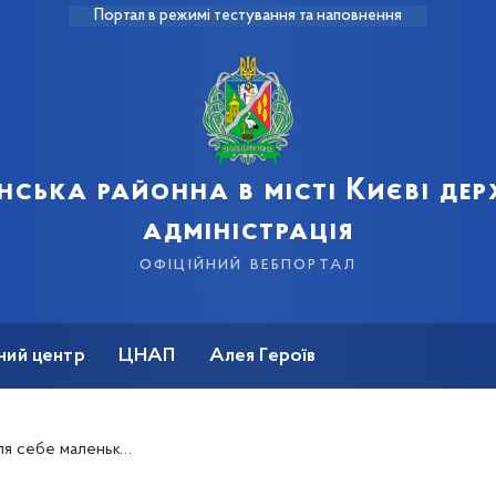
Портал в режимі тестування та наповнення
нська районна в місті Києві де
адміністрація
офіційний вебпортал
ний центр
ЦНАП
Алея Героїв
себе маленьке диво