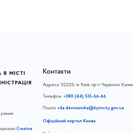
Контакти
в місті
ністрація
Адреса:
02225, м. Київ, пр-т Червоної Калин
Телефон:
+380 (44) 515-66-66
Пошта:
rda.desnianska@kyivcity.gov.ua
 режимі
Офіційний портал Києва
ліцензією
Creative