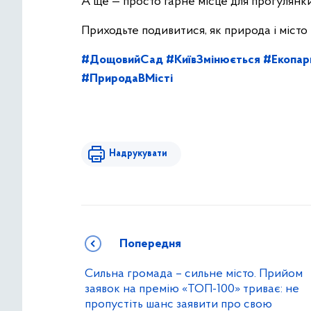
А ще — просто гарне місце для прогулянк
Приходьте подивитися, як природа і місто
#ДощовийСад
#КиївЗмінюється
#Екопар
#ПриродаВМісті
Надрукувати
Попередня
Сильна громада – сильне місто. Прийом
заявок на премію «ТОП-100» триває: не
пропустіть шанс заявити про свою