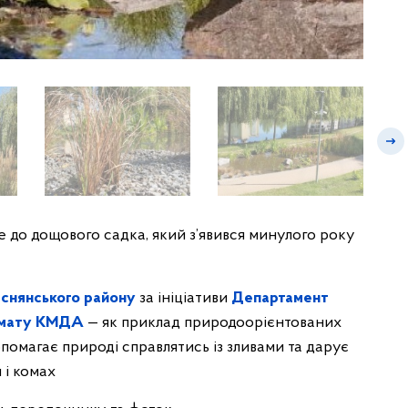
е до дощового садка, який з’явився минулого року
снянського району
за ініціативи
Департамент
клімату КМДА
— як приклад природоорієнтованих
опомагає природі справлятись із зливами та дарує
 і комах