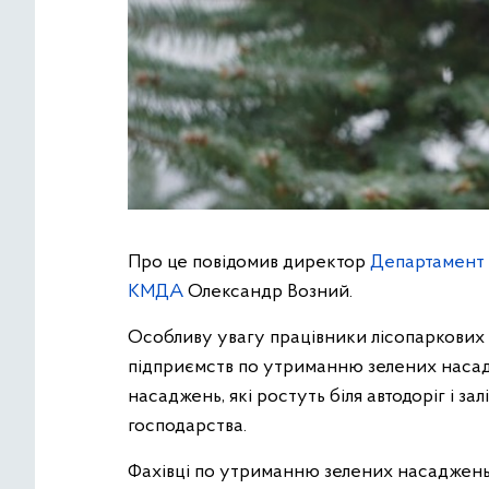
Про це повідомив директор
Департамент з
КМДА
Олександр Возний.
Особливу увагу працівники лісопаркових
підприємств по утриманню зелених насад
насаджень, які ростуть біля автодоріг і за
господарства.
Фахівці по утриманню зелених насаджен