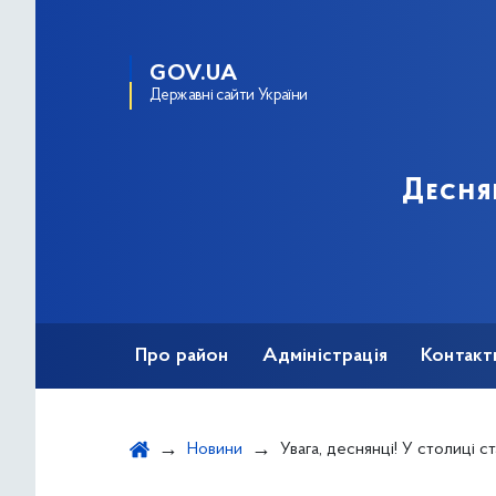
GOV.UA
Державні сайти України
Десня
Про район
Адміністрація
Контакт
Новини
Увага, деснянці! У столиці стартувала кампанія із запобігання самовільних ви