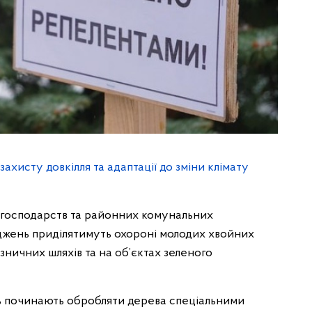
ахисту довкілля та адаптації до зміни клімату
 господарств та районних комунальних
жень приділятимуть охороні молодих хвойних
лізничних шляхів та на об’єктах зеленого
ь починають обробляти дерева спеціальними