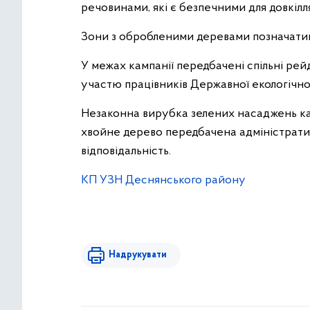
речовинами, які є безпечними для довкілля
Зони з обробленими деревами позначати
У межах кампанії передбачені спільні рейд
участю працівників Державної екологічної і
Незаконна вирубка зелених насаджень ка
хвойне дерево передбачена адміністратив
відповідальність.
КП УЗН Деснянського району
Надрукувати