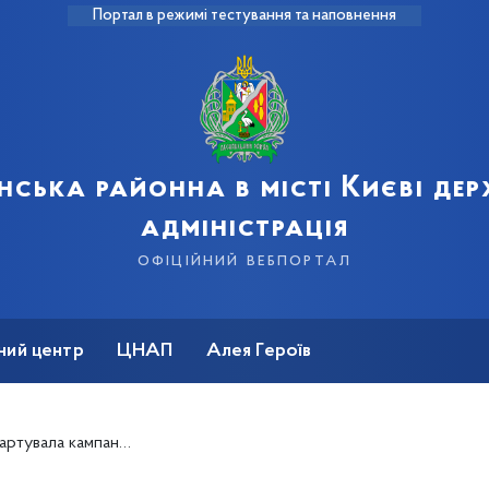
Портал в режимі тестування та наповнення
нська районна в місті Києві де
адміністрація
офіційний вебпортал
ний центр
ЦНАП
Алея Героїв
рубок хвойних дерев у передноворічний період