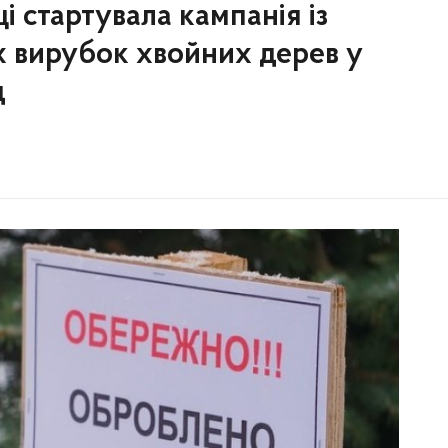
ці стартувала кампанія із
х вирубок хвойних дерев у
д